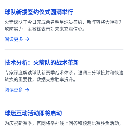
球队新援签约仪式圆满举行
火箭球队于今日完成两名明星球员签约，新阵容将大幅提升
攻防实力，主教练表示对未来充满信心。
阅读更多
技术分析：火箭队的战术革新
专家深度解读球队新赛季战术体系，强调三分球投射和快速
转换的重要性，数据支撑胜率提升。
阅读更多
球迷互动活动即将启动
为庆祝新赛季，官网将举办线上问答和预测比赛胜负活动，